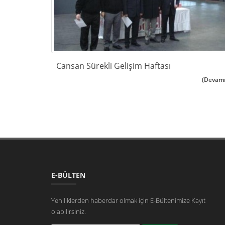
Cansan Sürekli Gelişim Haftası
(Devamı.
E-BÜLTEN
Yeniliklerden haberdar olmak için E-Bültenimize Kayıt
olabilirsiniz.