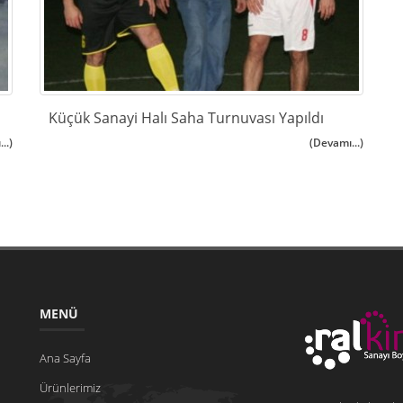
Küçük Sanayi Halı Saha Turnuvası Yapıldı
..)
(Devamı...)
MENÜ
Ana Sayfa
Ürünlerimiz