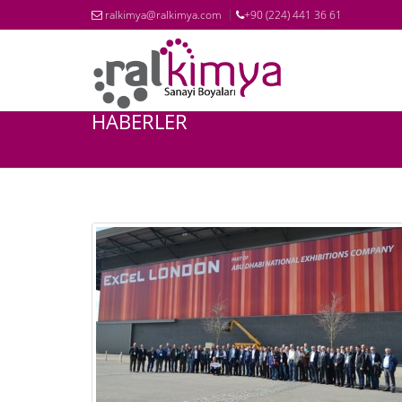
ralkimya@ralkimya.com
+90 (224) 441 36 61
HABERLER