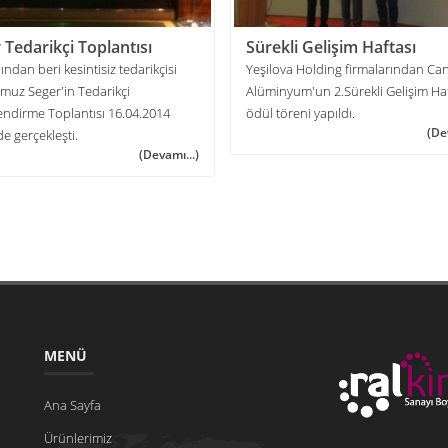
 Tedarikçi Toplantısı
Sürekli Gelişim Haftası
lından beri kesintisiz tedarikçisi
Yeşilova Holding firmalarından Ca
muz Seger'in Tedarikçi
Alüminyum'un 2.Sürekli Gelişim Haf
endirme Toplantısı 16.04.2014
ödül töreni yapıldı.
(De
de gerçekleşti.
(Devamı...)
MENÜ
Ana Sayfa
Ürünlerimiz