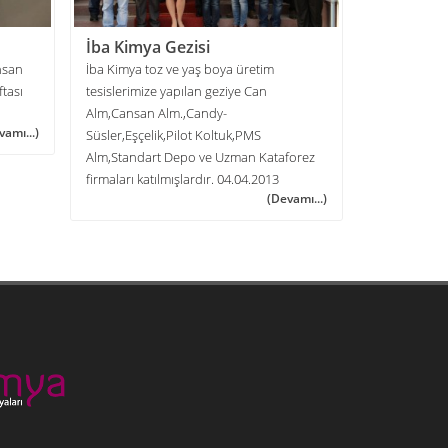
İba Kimya Gezisi
Eğitimler
nsan
İba Kimya toz ve yaş boya üretim
25 Mayıs 201
tası
tesislerimize yapılan geziye Can
illerde faali
Alm,Cansan Alm.,Candy-
yönelik semi
vamı...)
Süsler,Eşçelik,Pilot Koltuk,PMS
Alm,Standart Depo ve Uzman Kataforez
firmaları katılmışlardır. 04.04.2013
(Devamı...)