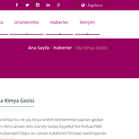
- İngilizce
da
Ürünlerimiz
Haberler
İletişim
Ana Sayfa
Haberler
İba Kimya Gezisi
ba Kimya Gezisi
a Kimya toz ve yaş boya üretim tesislerimize yapılan geziye
n Alm,Cansan Alm.,Candy-Süsler,Eşçelik,Pilot Koltuk,PMS
m,Standart Depo ve Uzman Kataforez firmaları katılmışlardır.