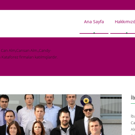
Ana Sayfa
Hakkımız
ye Can Alm,Cansan Alm.,Candy-
ataforez firmaları katılmışlardır.
İ
İb
Ca
Al