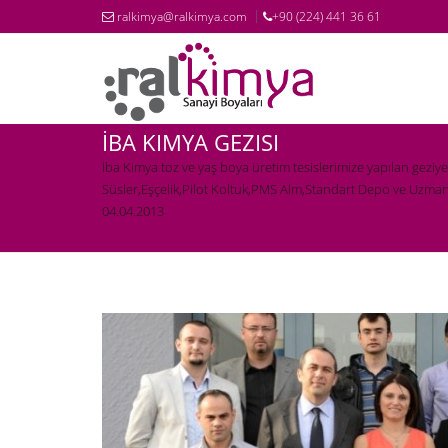
ralkimya@ralkimya.com
+90 (224) 441 36 61
İBA KIMYA GEZISI
İba Kimya toz ve yaş boya üretim tesislerimize yapılan gezi
Süsler,Eşçelik,Pilot Koltuk,PMS Alm,Standart Depo ve Uzman K
04.04.2013