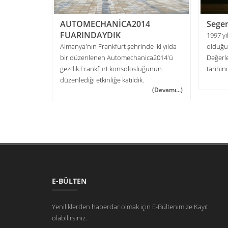
FUARLARI
AUTOMECHANİCA2014
Seger
FUARINDAYDIK
asında
1997 yı
ekleştirilen
Almanya'nın Frankfurt şehrinde iki yılda
olduğu
ekleştirilen
bir düzenlenen Automechanica2014'ü
Değerl
k
gezdik.Frankfurt konsolosluğunun
tarihin
(Devamı...)
düzenlediği etkinliğe katıldık.
(Devamı...)
E-BÜLTEN
Yeniliklerden haberdar olmak için E-Bültenimize Kayıt
olabilirsiniz.