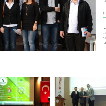
04
H
İb
Ca
Al
04