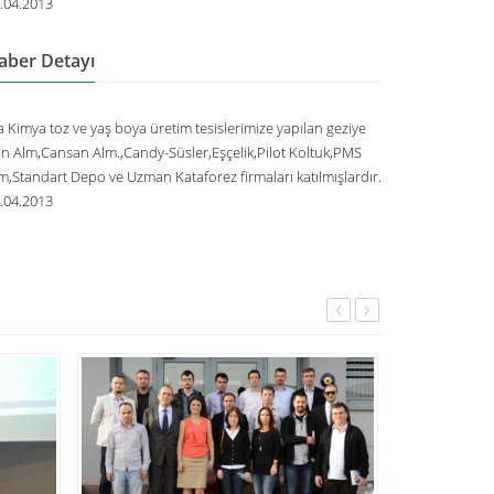
.04.2013
aber Detayı
a Kimya toz ve yaş boya üretim tesislerimize yapılan geziye
n Alm,Cansan Alm.,Candy-Süsler,Eşçelik,Pilot Koltuk,PMS
m,Standart Depo ve Uzman Kataforez firmaları katılmışlardır.
.04.2013