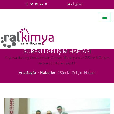
- İngilizce
SÜREKLI GELIŞIM HAFTASI
Yeşilova Holding firmalarından Cansan Alüminyum'un 2.Sürekli Gelişim
Haftası ödül töreni yapıldı.
Ana Sayfa
Haberler
Sürekli Gelişim Haftası