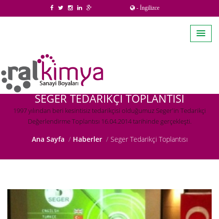
- İngilizce
SEGER TEDARIKÇI TOPLANTISI
1997 yılından beri kesintisiz tedarikçisi olduğumuz Seger'in Tedarikçi
Değerlendirme Toplantısı 16.04.2014 tarihinde gerçekleşti.
Ana Sayfa
Haberler
Seger Tedarikçi Toplantısı